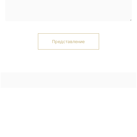
Представление
Авторское право©2023 APT
SEO
Бизнес-лицензия