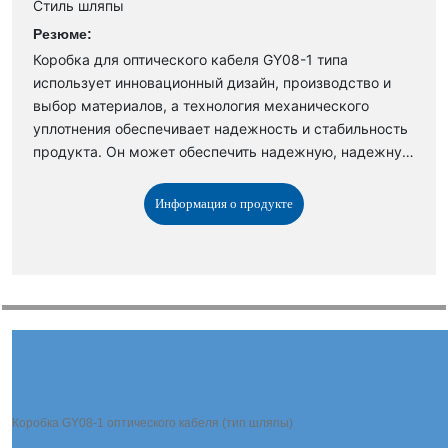
Стиль шляпы
Резюме:
Коробка для оптического кабеля GY08-1 типа
использует инновационный дизайн, производство и
выбор материалов, а технология механического
уплотнения обеспечивает надежность и стабильность
продукта. Он может обеспечить надежную, надежную
и гибкую защиту от прямого, оконечного или
разностороннего подключения оптического волокна.
Информация о продукте
Функция продолжения: использует многослойную
раскладушку, и нет необходимости разбирать другие
задвижки во время работы.
Коробка GY08-1 оптического кабеля (тип шляпы)