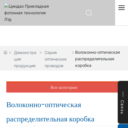
中文
English
Демонстрация продукции
Español
Русский
Волоконно-оптическая
Демонстра
Серия
распределительная
ция
оптических
коробка
продукции
проводов
Все категории
Волоконно-оптическая
Связь
распределительная коробка